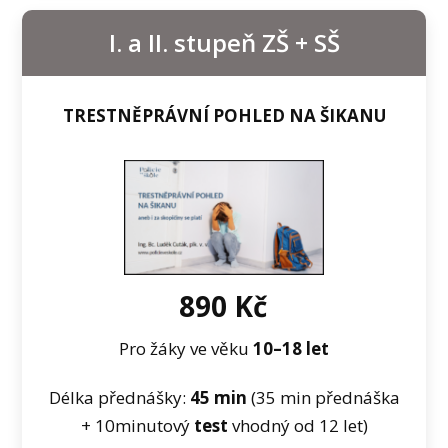
I. a II. stupeň ZŠ + SŠ
TRESTNĚPRÁVNÍ POHLED NA ŠIKANU
890 Kč
Pro žáky ve věku
10–⁠18 let
Délka přednášky:
45 min
(35 min přednáška
+ 10minutový
test
vhodný od 12 let)