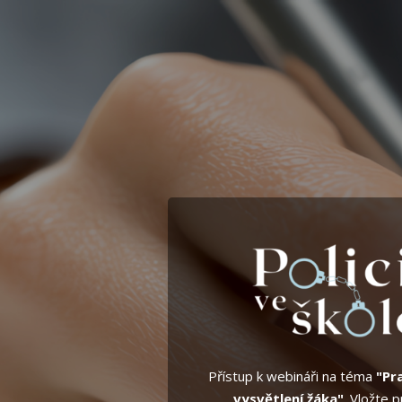
Přístup k webináři na téma
"Pr
vysvětlení žáka
"
. Vložte 