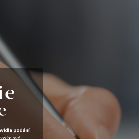
avidla podání
prosím své