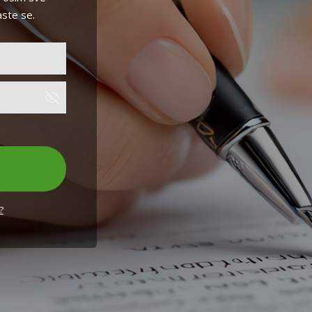
aste se.
?