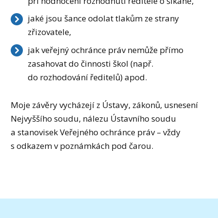
při hodnocení rozhodnutí ředitele o šikaně,
jaké jsou šance odolat tlakům ze strany
zřizovatele,
jak veřejný ochránce práv nemůže přímo
zasahovat do činnosti škol (např.
do rozhodování ředitelů) apod.
Moje závěry vycházejí z Ústavy, zákonů, usnesení
Nejvyššího soudu, nálezu Ústavního soudu
a stanovisek Veřejného ochránce práv – vždy
s odkazem v poznámkách pod čarou.