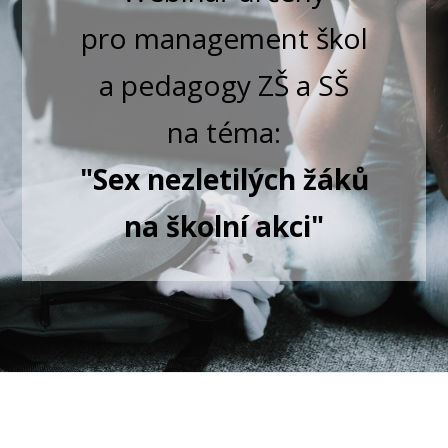
pro management škol
a pedagogy ZŠ a SŠ
na téma:
"Sex nezletilých žáků
na školní akci"