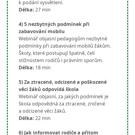
k podání vysvětlení.
Délka:
27 min
4) 5 nezbytných podmínek při
zabavování mobilu
Webinář objasní pedagogům nezbytné
podmínky při zabavování mobilů žákům.
Školy, které postupují špatně, čelí
stížnostem rodičů i právním sporům.
Délka:
18 min
5) Za ztracené, odcizené a poškozené
věci žáků odpovídá škola
Webinář objasní, za jakých podmínek je
škola odpovědná za ztracené, zničené
a odcizené věci žáků.
Délka:
22 min
6) Jak informovat rodiče a přitom