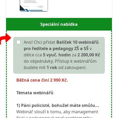
Speciální nabídka
Ano! Chci přidat
Balíček 10 webinářů
pro ředitele a pedagogy ZŠ a SŠ
v
délce cca
5 vyuč. hodin
za
2 200,00 Kč
do objednávky. Přístup k webinářům
budete mít
1 rok
od zakoupení.
Běžná cena činí 2 990 Kč.
Témata webinářů
1) Páni policisté, bohužel máte smůlu...
Webinář slouží k tomu, aby management
škol a pedagogové znali problematiku