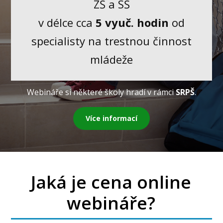
ZŠ a SŠ
v délce cca
5 vyuč. hodin
od
specialisty na trestnou činnost
mládeže
Webináře si některé školy hradí v rámci
SRPŠ
.
Více informací
Jaká je cena online
webináře?