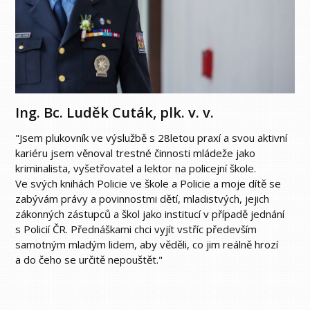
Ing. Bc. Luděk Cuták, plk. v. v.
"Jsem plukovník ve výslužbě s 28letou praxí a svou aktivní
kariéru jsem věnoval trestné činnosti mládeže jako
kriminalista, vyšetřovatel a lektor na policejní škole.
Ve svých knihách Policie ve škole a Policie a moje dítě se
zabývám právy a povinnostmi dětí, mladistvých, jejich
zákonných zástupců a škol jako institucí v případě jednání
s Policií ČR. Přednáškami chci vyjít vstříc především
samotným mladým lidem, aby věděli, co jim reálně hrozí
a do čeho se určitě nepouštět."