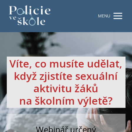
MENU
Víte, co musíte udělat,
když zjistíte sexuální
aktivitu žáků
na školním výletě?
Webinář určený