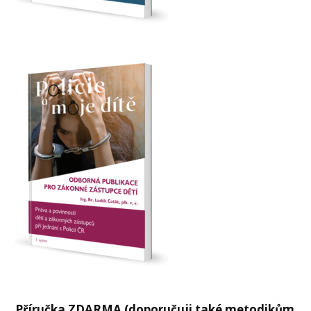
Příručka ZDARMA (doporučuji také metodikům