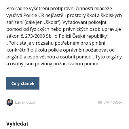
Pro řádné vyšetření protiprávní činnosti mládeže
využívá Policie ČR nejčastěji prostory škol a školských
zařízení (dále jen „škola“). Vyžadování policejní
pomoci od fyzických nebo právnických osob upravuje
zákon č. 273/2008 Sb., o Policii České republiky:
„Policista je v rozsahu potřebném pro splnění
konkrétního úkolu policie oprávněn požadovat od
orgánů a osob věcnou a osobní pomoc… Tyto orgány
a osoby jsou povinny požadovanou pomoc...
Celý článek
Luděk Cuták
0
16866x
Vyhledat