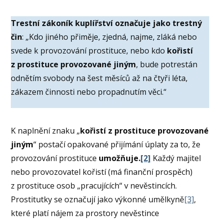
Trestní zákoník kuplířství označuje jako trestný
čin
: „Kdo jiného přiměje, zjedná, najme, zláká nebo
svede k provozování prostituce, nebo kdo
kořistí
z prostituce provozované jiným
, bude potrestán
odnětím svobody na šest měsíců až na čtyři léta,
zákazem činnosti nebo propadnutím věci.“
K naplnění znaku „
kořistí
z prostituce provozované
jiným
“ postačí opakované přijímání úplaty za to, že
provozování prostituce
umožňuje.
[2]
Každý majitel
nebo provozovatel kořistí (má finanční prospěch)
z prostituce osob „pracujících“ v nevěstincích.
Prostitutky se označují jako výkonné umělkyně
[3]
,
které platí nájem za prostory nevěstince