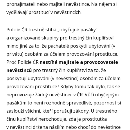
pronajímateli nebo majiteli nevěstince. Na nájem si
vydělávají prostitucí v nevěstincích.
Policie ČR trestně stíhá „obyčejné pasáky“
a organizované skupiny pro trestný čin kuplířství
mimo jiné za to, že pachatelé poskytli ubytování (v
privátu) osobám za účelem provozování prostituce.
Proč Policie ČR
nestíhá majitele a provozovatele
nevěstinců
pro trestný čin kuplířství za to, že
poskytují ubytování (v nevěstinci) osobám za účelem
provozování prostituce? Kdyby tomu tak bylo, tak se
neprovozuje žádný nevěstinec v ČR. Vůči obyčejným
pasákům to není rozhodně spravedlivé, pozornost si
zaslouží všichni, kteří porušují zákony. U trestného
činu kuplířství nerozhoduje, zda je prostitutka
v nevěstinci držena násilím nebo chodí do nevěstince