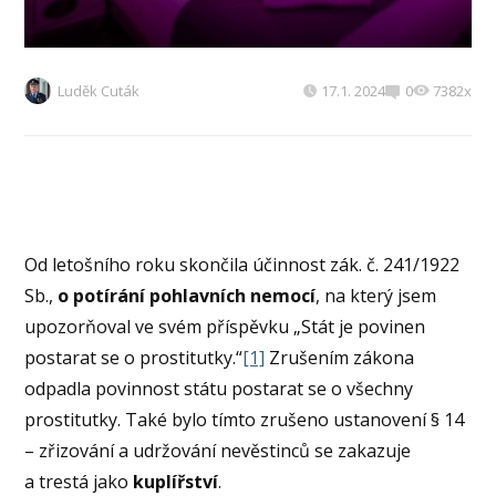
Luděk Cuták
17.1. 2024
0
7382x
Od letošního roku skončila účinnost zák. č. 241/1922
Sb.,
o potírání pohlavních nemocí
, na který jsem
upozorňoval ve svém příspěvku „Stát je povinen
postarat se o prostitutky.“
[1]
Zrušením zákona
odpadla povinnost státu postarat se o všechny
prostitutky. Také bylo tímto zrušeno ustanovení § 14
– zřizování a udržování nevěstinců se zakazuje
a trestá jako
kuplířství
.