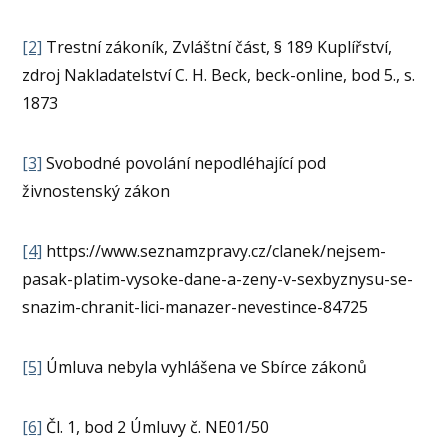
[2]
Trestní zákoník, Zvláštní část, § 189 Kuplířství,
zdroj Nakladatelství C. H. Beck, beck-online, bod 5., s.
1873
[3]
Svobodné povolání nepodléhající pod
živnostenský zákon
[4]
https://www.seznamzpravy.cz/clanek/nejsem-
pasak-platim-vysoke-dane-a-zeny-v-sexbyznysu-se-
snazim-chranit-lici-manazer-nevestince-84725
[5]
Úmluva nebyla vyhlášena ve Sbírce zákonů
[6]
Čl. 1, bod 2 Úmluvy č. NE01/50