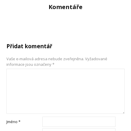
Komentáře
Přidat komentář
Vaše e-mailová adresa nebude zveřejněna.
Vyžadované
informace jsou označeny
*
Jméno
*