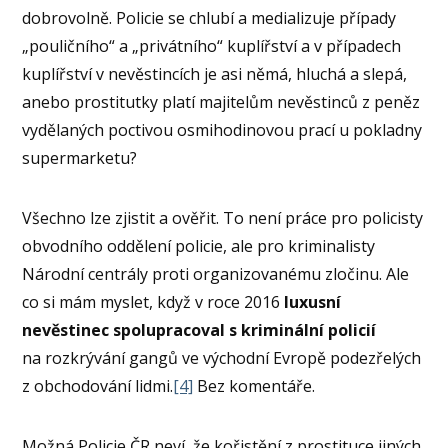
dobrovolně. Policie se chlubí a medializuje případy
„pouličního“ a „privátního“ kuplířství a v případech
kuplířství v nevěstincích je asi němá, hluchá a slepá,
anebo prostitutky platí majitelům nevěstinců z peněz
vydělaných poctivou osmihodinovou prací u pokladny
supermarketu?
Všechno lze zjistit a ověřit. To není práce pro policisty
obvodního oddělení policie, ale pro kriminalisty
Národní centrály proti organizovanému zločinu. Ale
co si mám myslet, když v roce 2016
luxusní
nevěstinec spolupracoval s kriminální policií
na rozkrývání gangů ve východní Evropě podezřelých
z obchodování lidmi.
[4]
Bez komentáře.
Možná Policie ČR neví, že kořistění z prostituce jiných