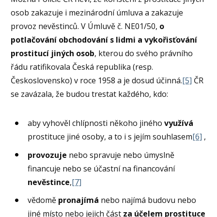
osob zakazuje i mezinárodní úmluva a zakazuje
provoz nevěstinců. V Úmluvě č. NE01/50,
o
potlačování obchodování s lidmi a vykořisťování
prostitucí jiných osob
, kterou do svého právního
řádu ratifikovala Česká republika (resp.
Československo) v roce 1958 a je dosud účinná.
[5]
ČR
se zavázala, že budou trestat každého, kdo:
aby vyhověl chlípnosti někoho jiného
využívá
prostituce jiné osoby, a to i s jejím souhlasem
[6]
,
provozuje
nebo spravuje nebo úmyslně
financuje nebo se účastní na financování
nevěstince
,
[7]
vědomě
pronajímá
nebo najímá budovu nebo
jiné místo nebo jejich část
za účelem prostituce